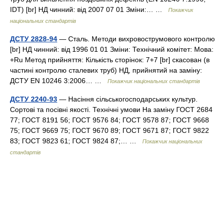
IDT) [br] НД чинний: від 2007 07 01 Зміни:… …
Покажчик
національних стандартів
ДСТУ 2828-94
— Сталь. Методи вихровострумового контролю
[br] НД чинний: від 1996 01 01 Зміни: Технічний комітет: Мова:
+Ru Метод прийняття: Кількість сторінок: 7+7 [br] скасован (в
частині контролю сталевих труб) НД, прийнятий на заміну:
ДСТУ EN 10246 3:2006… …
Покажчик національних стандартів
ДСТУ 2240-93
— Насіння сільськогосподарських культур.
Сортові та посівні якості. Технічні умови На заміну ГОСТ 2684
77; ГОСТ 8191 56; ГОСТ 9576 84; ГОСТ 9578 87; ГОСТ 9668
75; ГОСТ 9669 75; ГОСТ 9670 89; ГОСТ 9671 87; ГОСТ 9822
83; ГОСТ 9823 61; ГОСТ 9824 87;… …
Покажчик національних
стандартів