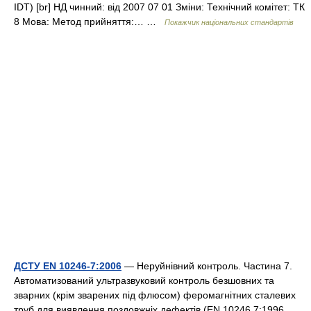
IDT) [br] НД чинний: від 2007 07 01 Зміни: Технічний комітет: ТК
8 Мова: Метод прийняття:… …
Покажчик національних стандартів
ДСТУ EN 10246-7:2006
— Неруйнівний контроль. Частина 7.
Автоматизований ультразвуковий контроль безшовних та
зварних (крім зварених під флюсом) феромагнітних сталевих
труб для виявлення поздовжніх дефектів (EN 10246 7:1996,