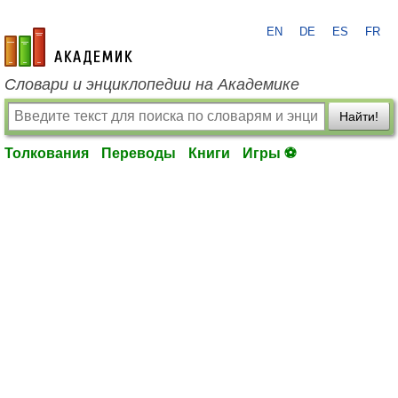
EN
DE
ES
FR
academic.ru
Словари и энциклопедии на Академике
Найти!
Толкования
Переводы
Книги
Игры ⚽